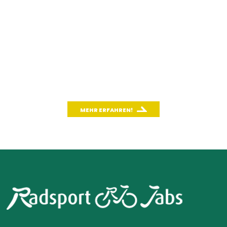
WICHTIGES THEMA: CO
2
Wusstest du schon, wie effektiv das
Fahrradfahren für unsere Umwelt ist?
Mit unserem CO
-Rechner kannst du einfach und
2
schnell den CO
-Ausstoß deines Autos berechnen
2
und mit dem Fahrradfahren vergleichen.
MEHR ERFAHREN!